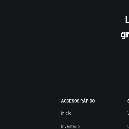
e
g
iente
ACCESOS RÁPIDO
Inicio
Inventario