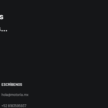
s
..
ESCRÍBENOS
hola@motoria.mx
+52 8183595937