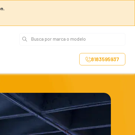
ón.
Busca por marca o modelo
8183595937