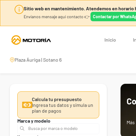
Sitio web en mantenimiento. Atendemos en horario h
Envíanos mensaje aquí contacto 👉
Contactar por WhatsA
Inicio
I
Plaza Áuriga | Sotano 6
Co
Calcula tu presupuesto
Ingresa tus datos y simula un
plan de pagos
Marca y modelo
Más 
Busca por marca o modelo