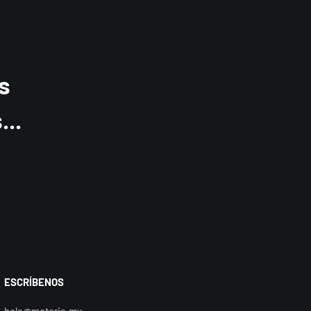
s
..
ESCRÍBENOS
hola@motoria.mx