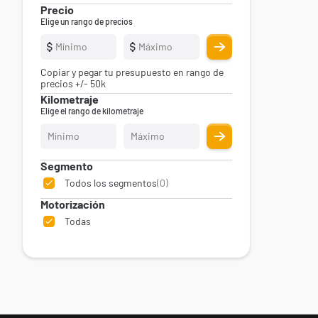
Precio
Elige un rango de precios
e
Copiar y pegar tu presupuesto en rango de
precios +/- 50k
Kilometraje
Elige el rango de kilometraje
dad
Segmento
marcas
Todos los segmentos
(0)
Motorización
Todas