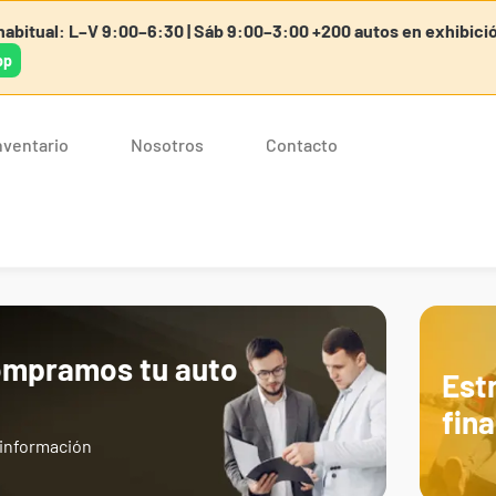
abitual: L–V 9:00–6:30 | Sáb 9:00–3:00 +200 autos en exhibici
pp
nventario
Nosotros
Contacto
mpramos tu auto
Est
fin
información