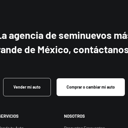
La agencia de seminuevos má
rande de México, contáctanos.
Vender mi auto
Comprar o cambiar mi auto
SERVICIOS
NOSOTROS
Vende tu Auto
Preguntas Frecuentes