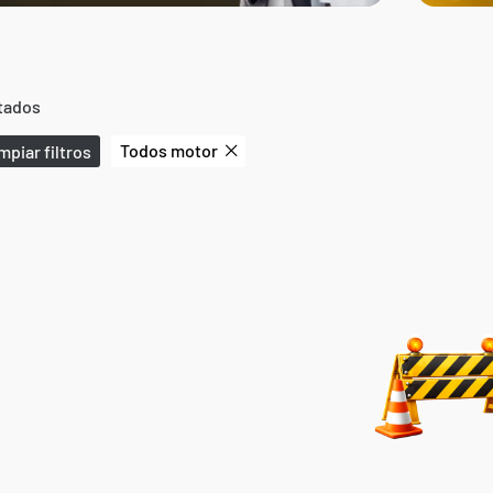
tados
Todos motor
mpiar filtros